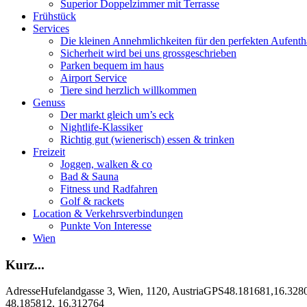
Superior Doppelzimmer mit Terrasse
Frühstück
Services
Die kleinen Annehmlichkeiten für den perfekten Aufenth
Sicherheit wird bei uns grossgeschrieben
Parken bequem im haus
Airport Service
Tiere sind herzlich willkommen
Genuss
Der markt gleich um’s eck
Nightlife-Klassiker
Richtig gut (wienerisch) essen & trinken
Freizeit
Joggen, walken & co
Bad & Sauna
Fitness und Radfahren
Golf & rackets
Location & Verkehrsverbindungen
Punkte Von Interesse
Wien
Kurz...
Adresse
Hufelandgasse 3, Wien, 1120, Austria
GPS
48.181681,16.328
48.185812, 16.312764