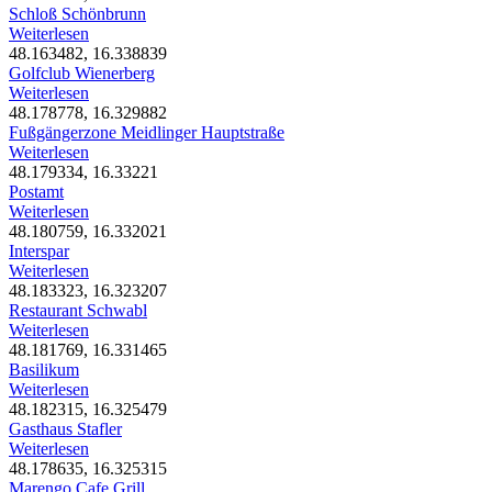
Schloß Schönbrunn
Weiterlesen
48.163482, 16.338839
Golfclub Wienerberg
Weiterlesen
48.178778, 16.329882
Fußgängerzone Meidlinger Hauptstraße
Weiterlesen
48.179334, 16.33221
Postamt
Weiterlesen
48.180759, 16.332021
Interspar
Weiterlesen
48.183323, 16.323207
Restaurant Schwabl
Weiterlesen
48.181769, 16.331465
Basilikum
Weiterlesen
48.182315, 16.325479
Gasthaus Stafler
Weiterlesen
48.178635, 16.325315
Marengo Cafe Grill