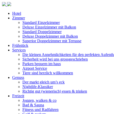
Hotel
Zimmer
Standard Einzelzimmer
Deluxe Einzelzimmer mit Balkon
Standard Doppelzimmer
Deluxe Doppelzimmer mit Balkon
Superior Doppelzimmer mit Terrasse
Frühstück
Services
Die kleinen Annehmlichkeiten für den perfekten Aufenth
Sicherheit wird bei uns grossgeschrieben
Parken bequem im haus
Airport Service
Tiere sind herzlich willkommen
Genuss
Der markt gleich um’s eck
Nightlife-Klassiker
Richtig gut (wienerisch) essen & trinken
Freizeit
Joggen, walken & co
Bad & Sauna
Fitness und Radfahren